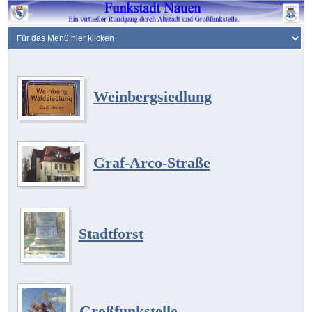
Weinbergsiedlung
Graf-Arco-Straße
Stadtforst
Großfunkstelle