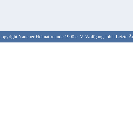
Copyright Nauener Heimatfreunde 1990 e. V. Wolfgang Johl | Letzt