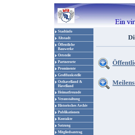
Stadtinfo
Di
Altstadt
Öffentliche
Bauwerke
Ortsteile
Öffentl
Partnerorte
Prominente
Großfunkstelle
Meilens
Osthavelland &
Havelland
Heimatfreunde
Veranstaltung
Historisches Archiv
Publikationen
Kontakte
Satzung
Mitgliedsantrag