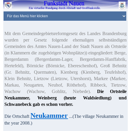
Mit dem Gemeindegebietsreformgesetz des Landes Brandenburg
wurden per Gesetz folgende ehemaligen selbstständigen
Gemeinden des Amtes Nauen-Land der Stadt Nauen als Ortsteile
(in Klammern die zugehörigen Wohnplätze)) eingegliedert: Berge,
Bergerdamm (Bergerdamm-Lager, Bergerdamm-Hanffabrik,
Hertefeld), Börnicke (Börnicke, Ebereschenhof), Groß Behnitz
(Gr. Behnitz, Quermaten), Kienberg (Kienberg, Teufelshof),
Klein Behnitz, Lietzow (Lietzow, Utershorst), Markee (Markee,
Markau, Neugarten, Neuhof, Röthehof), Ribbeck, Tietzow,
Wachow (Wachow, Gohlitz, Niebede).
Die Ortsteile
Neukammer, Weinberg (heute Waldsiedlung) und
Schwanebeck gab es schon vorher.
Neukammer
Die Ortschaft
...
(The village Neukammer in
the year 2008.)