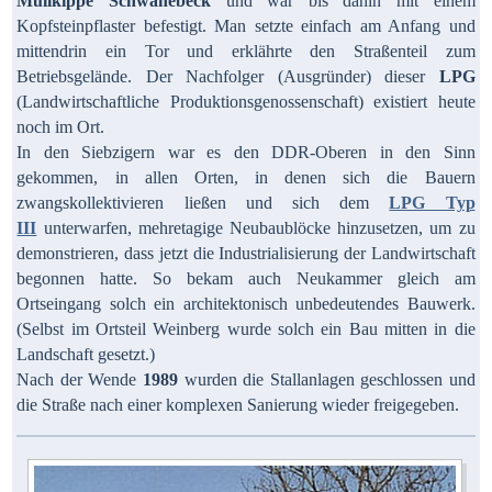
Müllkippe Schwanebeck
und war bis dahin mit einem
Kopfsteinpflaster befestigt. Man setzte einfach am Anfang und
mittendrin ein Tor und erklährte den Straßenteil zum
Betriebsgelände. Der Nachfolger (Ausgründer) dieser
LPG
(Landwirtschaftliche Produktionsgenossenschaft) existiert heute
noch im Ort.
In den Siebzigern war es den DDR-Oberen in den Sinn
gekommen, in allen Orten, in denen sich die Bauern
zwangskollektivieren ließen und sich dem
LPG Typ
III
unterwarfen, mehretagige Neubaublöcke hinzusetzen, um zu
demonstrieren, dass jetzt die Industrialisierung der Landwirtschaft
begonnen hatte. So bekam auch Neukammer gleich am
Ortseingang solch ein architektonisch unbedeutendes Bauwerk.
(Selbst im Ortsteil Weinberg wurde solch ein Bau
mitten in die
Landschaft gesetzt.)
Nach der Wende
1989
wurden die Stallanlagen geschlossen und
die Straße nach einer komplexen Sanierung wieder freigegeben.